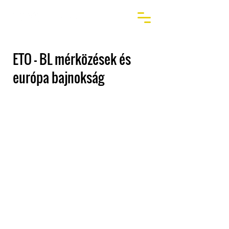
ETO - BL mérközések és
európa bajnokság